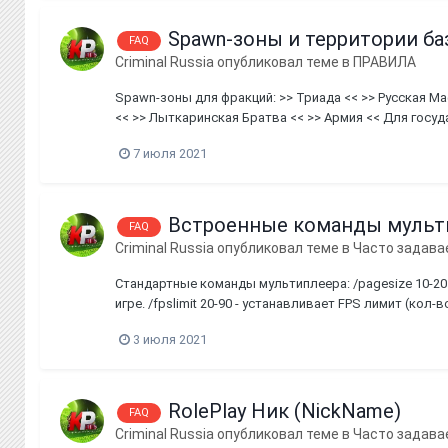
Spawn-зоны и территории ба
FAQ
Criminal Russia
опубликовал теме в
ПРАВИЛА
Spawn-зоны для фракций: >> Триада << >> Русская М
<< >> Лыткаринская Братва << >> Армия << Для госуд
зоне сущес...
7 июля 2021
Встроенные команды мульт
FAQ
Criminal Russia
опубликовал теме в
Часто задава
Стандартные команды мультиплеера: /pagesize 10-20 -
игре. /fpslimit 20-90 - устанавливает FPS лимит (кол
сообщения в чате. /headmove - включает / выкл...
3 июля 2021
RolePlay Ник (NickName)
FAQ
Criminal Russia
опубликовал теме в
Часто задава