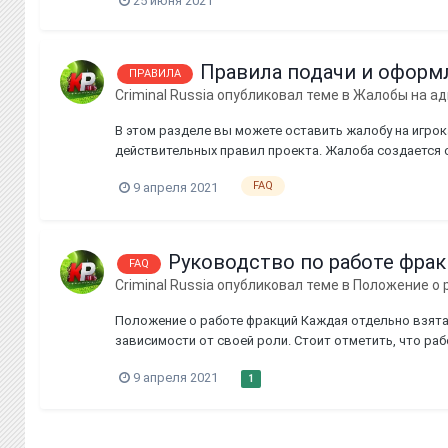
25 июня 2021
Правила подачи и оформ
ПРАВИЛА
Criminal Russia
опубликовал теме в
Жалобы на а
В этом разделе вы можете оставить жалобу на игрок
действительных правил проекта. Жалоба создается о
Ваш NickName 2. NickName нарушителя 3. Описание сут
FAQ
9 апреля 2021
Руководство по работе фра
FAQ
Criminal Russia
опубликовал теме в
Положение о 
Положение о работе фракций Каждая отдельно взятая
зависимости от своей роли. Стоит отметить, что ра
выполнении своих функций, которые заложены ей изна
9 апреля 2021
1