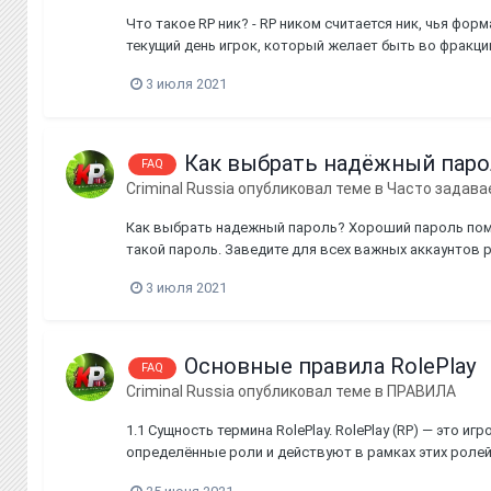
Что такое RP ник? - RP ником считается ник, чья фор
текущий день игрок, который желает быть во фракци
составлению данных ников: Первые буквы имени и фа
3 июля 2021
Как выбрать надёжный паро
FAQ
Criminal Russia
опубликовал теме в
Часто задава
Как выбрать надежный пароль? Хороший пароль помо
такой пароль. Заведите для всех важных аккаунтов 
особенно для тех, которые хотите защитить больше вс
3 июля 2021
Основные правила RolePlay
FAQ
Criminal Russia
опубликовал теме в
ПРАВИЛА
1.1 Сущность термина RolePlay. RolePlay (RP) — это и
определённые роли и действуют в рамках этих ролей
(nonRP) — это действия, которые невозможны в ре...