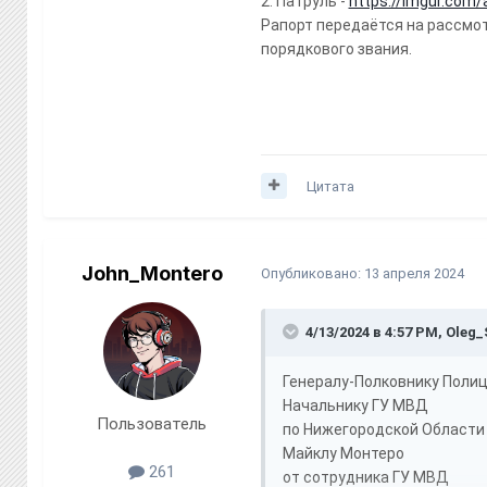
2. Патруль -
https://imgur.com
Рапорт передаётся на рассмо
порядкового звания.
Цитата
John_Montero
Опубликовано:
13 апреля 2024
4/13/2024 в 4:57 PM,
Oleg_
Генералу-Полковнику Поли
Начальнику ГУ МВД
Пользователь
по Нижегородской Области
Майклу Монтеро
261
от сотрудника ГУ МВД