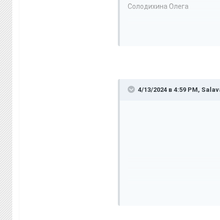
Солодихина Олега
Р А П О Р Т
Я, Старший Сержант Солоди
13.04.2024.
За службу были выполнены 
Пешее патрулирование Арз
4/13/2024 в 4:59 PM,
Salav
Патрулирование с напарник
штрафа -
https://imgur.co