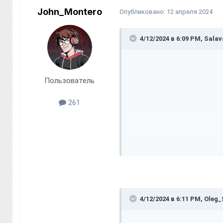
John_Montero
Опубликовано:
12 апреля 2024
4/12/2024 в 6:09 PM,
Salav
Пользователь
261
Я,
Сержант Сарваров
под
дд.мм.гггг)
12.04.2024-12.04
За службу были выполнены 
4/12/2024 в 6:11 PM,
Oleg_
1. Тренировка - Доказател
2. Патруль -
https://imgur.c