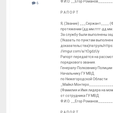
Ф.И.О. __Егор Романов_______
6
Р А П О Р Т
Я, (Звание) ___Сержант____ (
протяжении (дд.мм.гггг-дд.мм.
За службу были выполнены за
(Указать по пунктам выполнен
доказательства)патрульhttps://
//imgur.com/a/tOgdzUy
Рапорт передаётся на рассмо
порядкового звания.
Генералу-Полковнику Полиции
Начальнику ГУ МВД
по Нижегородской Области
_Майкл Монтеро___________
(Фамилия и Имя лидера на мом
от сотрудника ГУ МВД
Ф.И.О. __Егор Романов_______
Р А П О Р Т