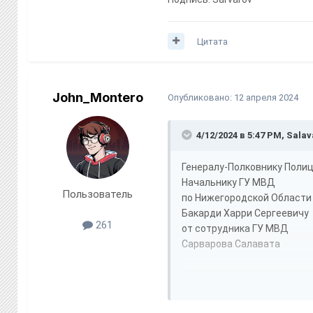
Цитата
John_Montero
Опубликовано:
12 апреля 2024
4/12/2024 в 5:47 PM,
Salav
Генералу-Полковнику Поли
Начальнику ГУ МВД
Пользователь
по Нижегородской Области
Бакарди Харри Сергеевичу
261
от сотрудника ГУ МВД
Сарварова Салавата
Р А П О Р Т
Я, Младший Сержант Сарвар