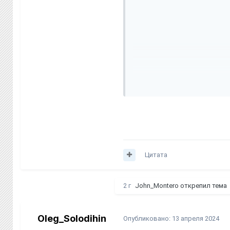
Рапорт передаётся на рас
порядкового звания.
Я, Рядовой Солодихин пода
12.04.2024.
За службу были выполнены 
Сдача Уголовного кодекса 
Сдача Устава ГУ МВД по Н
Цитата
Рапорт передаётся на рас
порядкового звания.
2 г
John_Montero
открепил тема
Oleg_Solodihin
Опубликовано:
13 апреля 2024