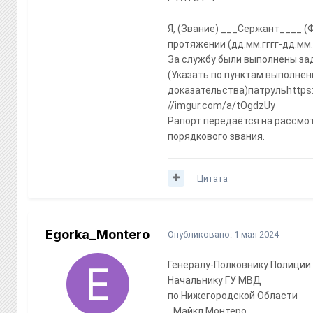
Я, (Звание) ___Сержант____ (
протяжении (дд.мм.гггг-дд.мм.
За службу были выполнены за
(Указать по пунктам выполнен
доказательства)патрульhttps://
//imgur.com/a/tOgdzUy
Рапорт передаётся на рассмо
порядкового звания.
Цитата
Egorka_Montero
Опубликовано:
1 мая 2024
Генералу-Полковнику Полиции
Начальнику ГУ МВД
по Нижегородской Области
_Майкл Монтеро___________