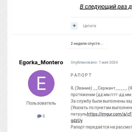
В следующий раз д
Я, Старшина Сарваров подаю
дд.мм.гггг)
13.04.2024-13.04
За службу были выполнены 
1. Тренировка - Доказател
Цитата
2. Тренировка - Доказател
2. Патруль -
https://imgur.
2 недели спустя...
Рапорт передаётся на рас
порядкового звания.
Рапорт передаётся на рас
порядкового звания.
Egorka_Montero
Опубликовано:
1 мая 2024
Дата: 13.04.2024
Р А П О Р Т
Подпись: operupolnomochen
Я, (Звание) __Сержант_____ (
протяжении (дд.мм.гггг-дд.мм.
За службу были выполнены зад
Пользователь
(Указать по пунктам выполнен
патруль
https://imgur.com/a/cF
6
gdzUy
Рапорт передаётся на рассмо