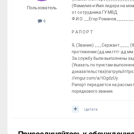
(Фамилия и Имя лидера на мом
Пользователь
от сотрудника ГУ МВД
Ф.И.О. __Егор Романов_______
6
Р А П О Р Т
Я, (Звание) ___Сержант____ (
протяжении (дд.мм.гггг-дд.мм.
За службу были выполнены за
(Указать по пунктам выполнен
доказательства)патрульhttps://
//imgur.com/a/tOgdzUy
Рапорт передаётся на рассмо
порядкового звания.
Цитата
Присоединяйтесь к обсуждени