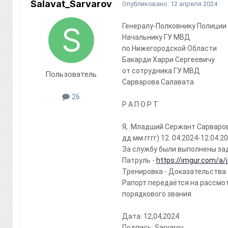
Salavat_Sarvarov
Опубликовано:
12 апреля 2024
Генералу-Полковнику Полиции
Начальнику ГУ МВД
по Нижегородской Области
Бакарди Харри Сергеевичу
от сотрудника ГУ МВД
Пользователь
Сарварова Салавата
26
Р А П О Р Т
Я, Младший Сержант Сарваров 
дд.мм.гггг) 12. 04.2024-12.04.20
За службу были выполнены за
Патруль -
https://imgur.com/a/
Тренировка - Доказательства
Рапорт передаётся на рассмо
порядкового звания.
Дата: 12,04,2024
Подпись: Sarvarov